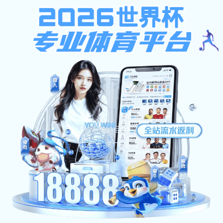
立即注册
世界杯网站网页
带您畅享全球
体育盛事
专业平台，数据精准，
高清直播
覆盖热门体育项
目。
聚焦足球、篮球、电竞等赛事，
每日内容实时更
新
。
极速访问
下载APP