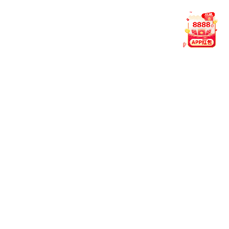
版本更新概览 · 每个版本独立展示
世界杯网站网页 每次更新都基于用户反馈持续优化，确保使
用体验不断升级。
v6.3.0
发布于 2025年10月
多设备同步机制上线，账号数据无缝切换。
推荐逻辑升级，提升用户内容匹配准确度。
新增教学专区，图文视频助力新手快速上手。
v6.2.0